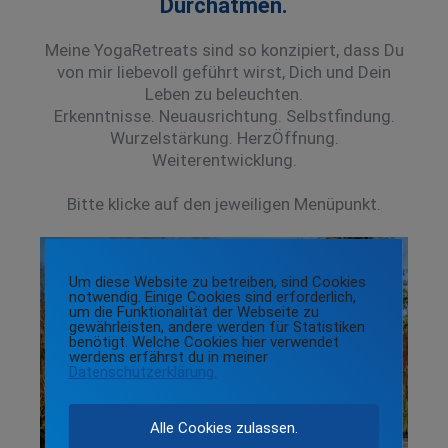
Durchatmen.
Meine YogaRetreats sind so konzipiert, dass Du
von mir liebevoll geführt wirst, Dich und Dein
Leben zu beleuchten.
Erkenntnisse. Neuausrichtung. Selbstfindung.
Wurzelstärkung. HerzÖffnung.
Weiterentwicklung.
Bitte klicke auf den jeweiligen Menüpunkt.
Um diese Website zu betreiben, sind Cookies
notwendig. Einige Cookies sind erforderlich,
um die Funktionalität der Webseite zu
gewährleisten, andere werden für Statistiken
benötigt. Welche Cookies hier verwendet
werdens erfährst du in meiner
Datenschutzerklärung.
Alle Cookies zulassen.