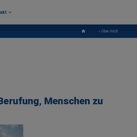
akt
akt
Home
Über mich
 Berufung, Menschen zu