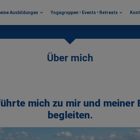
eine Ausbildungen
Yogagruppen • Events • Retreats
Kont
eine Ausbildungen
Yogagruppen • Events • Retreats
Kont
Über mich
führte mich zu mir und meiner
begleiten.