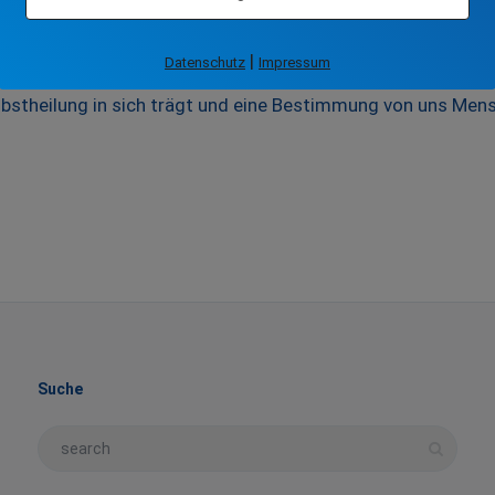
f der Suche nach Heilung habe ich viele ganzheitliche
 Weisheit integriert, Menschen in unterschiedlichen Ph
|
Datenschutz
Impressum
lbstheilung in sich trägt und eine Bestimmung von uns Mensc
Suche